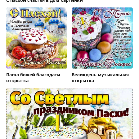
С пасхой счастья в дом картинки
Пасха божей благодати
Великдень музыкальная
открытка
открытка