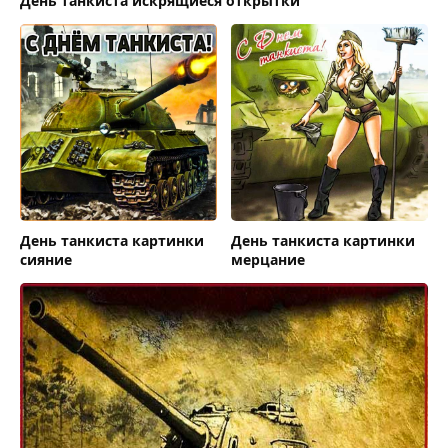
День танкиста искрящиеся открытки
День танкиста картинки
День танкиста картинки
сияние
мерцание