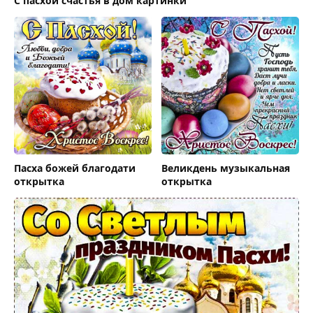
С пасхой счастья в дом картинки
Пасха божей благодати
Великдень музыкальная
открытка
открытка