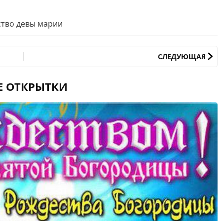
ство девы марии
СЛЕДУЮЩАЯ
Е ОТКРЫТКИ