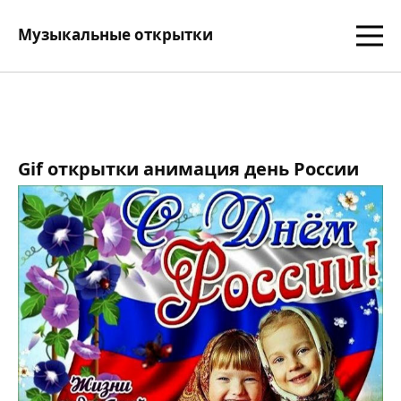
Музыкальные открытки
Gif открытки анимация день России