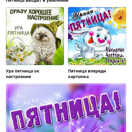
Пятница вводит в умиление
Ура пятница ок
Пятница впереди
настроение
картинка