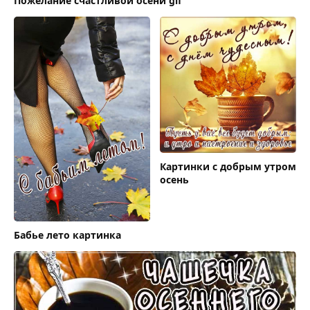
Пожелание счастливой осени gif
Картинки с добрым утром
осень
Бабье лето картинка