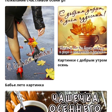
Пожелание счастливой осени gif
Картинки с добрым утром
осень
Бабье лето картинка