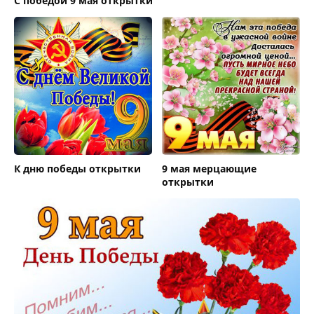
С победой 9 мая открытки
К дню победы открытки
9 мая мерцающие
открытки