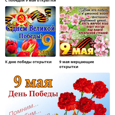
С победой 9 мая открытки
К дню победы открытки
9 мая мерцающие
открытки